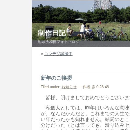
制作日記
地頭所和徳フォトブログ
«
コンデジ試撮中
新年のご挨拶
Filed under:
お知らせ
— 作者 @ 0:28:48
皆様、明けましておめでとうございま
私個人としては、昨年はいろんな意味
が、なんだかんだと、これまでの人生で
い年だったかも知れません。結局のとこ
分けだった（とは言っても、滑り込みセ