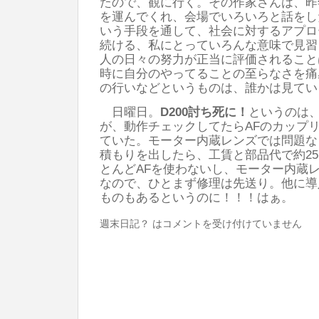
たので、観に行く。その作家さんは、昨
を運んでくれ、会場でいろいろと話をし
いう手段を通して、社会に対するアプロ
続ける、私にとっていろんな意味で見習
人の日々の努力が正当に評価されること
時に自分のやってることの至らなさを痛
の行いなどというものは、誰かは見てい
日曜日。
D200討ち死に！
というのは
が、動作チェックしてたらAFのカップ
ていた。モーター内蔵レンズでは問題な
積もりを出したら、工賃と部品代で約25,
とんどAFを使わないし、モーター内蔵
なので、ひとまず修理は先送り。他に導
ものもあるというのに！！！はぁ。
週末日記？ は
コメントを受け付けていません