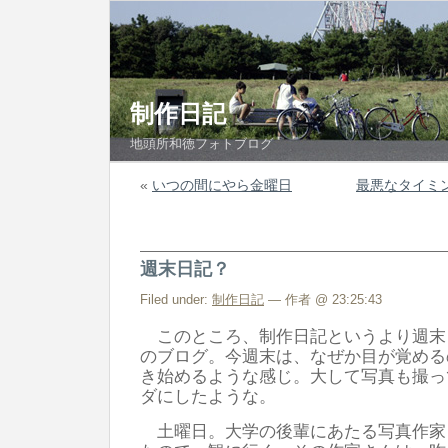
制作日記
地頭所和徳フォトブログ
«
いつの間にやら金曜日
最悪なタイミ
週末日記？
Filed under:
制作日記
— 作者 @ 23:25:43
このところ、制作日記というより週末
のブログ。今週末は、なぜか目が覚める
き始めるような感じ。大して写真も撮っ
ダにしたような。
土曜日。大学の後輩にあたる写真作家